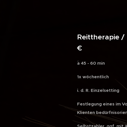
Reitthera
€
a 45 - 60 min
1x wöchentlich
i. d. R. Einzelsetting
Festlegung eines im Vo
Klienten
bedürfnisorie
Selbstzahler, ggf. mit 