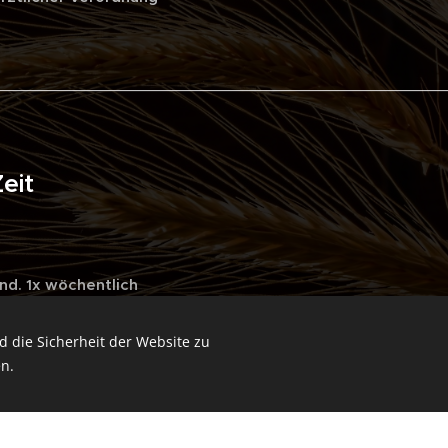
________________________________________
insame Zeit 
ind. 1x wöchentlich
 die Sicherheit der Website zu
n.