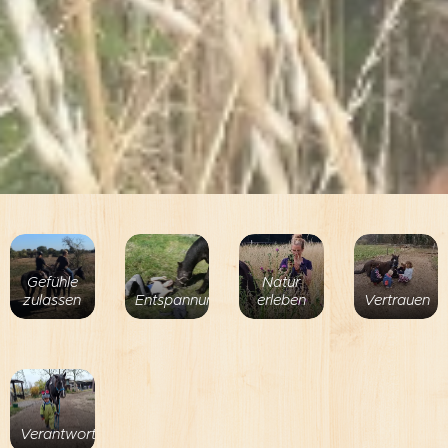
Gefühle
Natur
zulassen
Entspannung
erleben
Vertrauen
Verantwortung