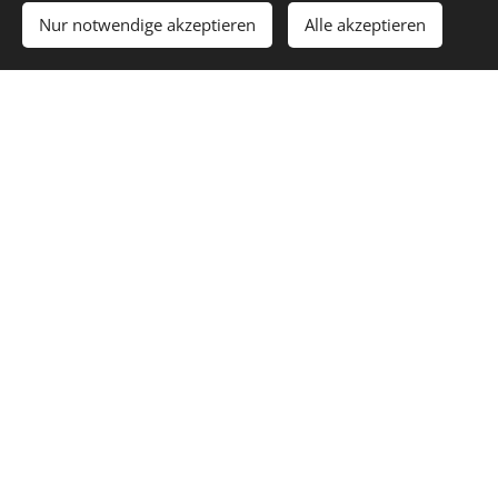
u. v. m.
Nur notwendige akzeptieren
Alle akzeptieren
. . .
Wertneutral