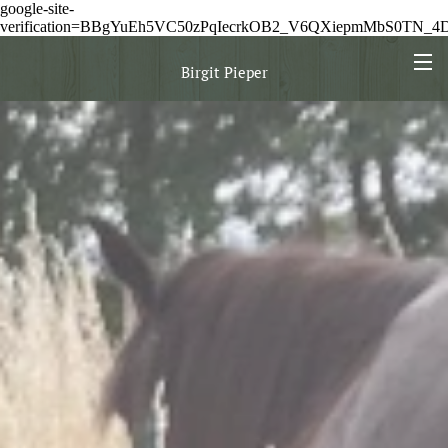
google-site-
verification=BBgYuEh5VC50zPqIecrkOB2_V6QXiepmMbS0TN_
Birgit Pieper