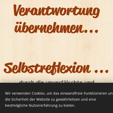
Verantwortung
übernehmen...
Selbstreflexion ...
durch die unverfälschte und
wertneutrale Rückmeldung durch den
Wir verwenden Cookies, um das einwandfreie Funktionieren u
Co-Therapeuten, dem "Pferd"
die Sicherheit der Website zu gewährleitsen und eine
bestmögliche Nutzererfahrung zu bieten.